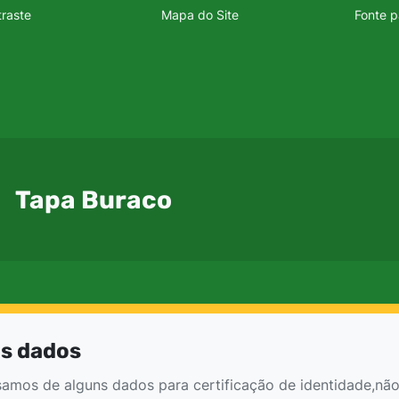
 de acessibilidade
traste
Mapa do Site
Fonte p
Tapa Buraco
pa Buraco
s dados
samos de alguns dados para certificação de identidade,não