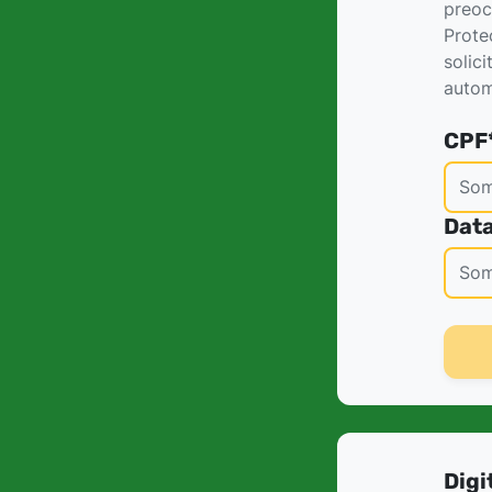
preoc
Prote
solic
autom
CPF
Data
Digi